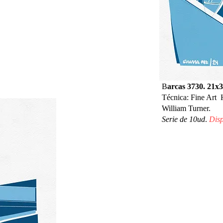
B
arcas 3730. 21x
Técnica: Fine Art
William Turner.
Serie de 10ud
.
Disp