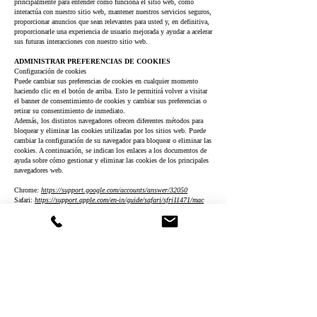
principalmente para entender cómo funciona el sitio web, cómo
interactúa con nuestro sitio web, mantener nuestros servicios seguros,
proporcionar anuncios que sean relevantes para usted y, en definitiva,
proporcionarle una experiencia de usuario mejorada y ayudar a acelerar
sus futuras interacciones con nuestro sitio web.
ADMINISTRAR PREFERENCIAS DE COOKIES
Configuración de cookies
Puede cambiar sus preferencias de cookies en cualquier momento
haciendo clic en el botón de arriba. Esto le permitirá volver a visitar
el banner de consentimiento de cookies y cambiar sus preferencias o
retirar su consentimiento de inmediato.
Además, los distintos navegadores ofrecen diferentes métodos para
bloquear y eliminar las cookies utilizadas por los sitios web. Puede
cambiar la configuración de su navegador para bloquear o eliminar las
cookies. A continuación, se indican los enlaces a los documentos de
ayuda sobre cómo gestionar y eliminar las cookies de los principales
navegadores web.
Chrome
:
https://support.google.com/accounts/answer/32050
Safari:
https://support.apple.com/en-in/guide/safari/sfri11471/mac
Firefox
:
https://support.mozilla.org/en-US/kb/clear-cookies-and-site-
data-firefox?redirectslug=delete-cookies-remove-info-websites-
stored&redirectlocale=en-US
I
nternet Explorer:
https://support.microsoft.com/en-us/topic/how-to-
delete-cookie-files-in-internet-explorer-bca9446f-d873-78de-77ba-
d42645fa52fc
Si utiliza cualquier otro navegador web, acceda a los documentos de
soporte oficiales de su navegador.