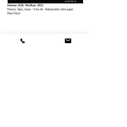
Siluetas 3328. 30x30cm. 2023.
Técnica: lápiz, tintas + Fine Art Hahnemühle sobre papel.
Obra Única.