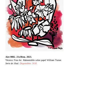
Aire 0082. 21x30cm. 2023.
Técnica: Fine Art Hahnemühle sobre papel William Turner.
Serie de 10ud
.
Disponibles: 9/10.