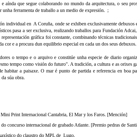
 aínda que segue colaborando no mundo da arquitectura, o seu proxe
r unha ferramenta de traballo a un medio de expresión. ;
ión individual en A Coruña, onde se exhiben exclusivamente debuxos e
ísticos pasa a ser exclusiva, realizando traballos para Fundación Adc
 a representación gráfica foi constante, combinando técnicas tradicion
 da cor e a procura dun equilibrio especial en cada un dos seus debuxos
dores o tempo e o arquivo e constitúe unha especie de diario organ
smo tempo como visión do futuro". A tradición, a cultura e as orixes g
de habitar a paisaxe. O mar é punto de partida e referencia en boa pa
a da súa obra.
 Mini Print Internacional Cantabria, El Mar y los Faros. [Mención]
do concurso internacional de grabado Atlante. [Premio pedras de Sant
saxístico do claustro do MPL de Lugo.