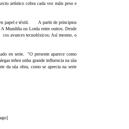
cto artístico cobra cada vez máis peso e
n papel e téxtil. A partir de principios
ai, A Mundiña ou Loida entre outros. Desde
ais cos avances tecnolóxicos; Así mesmo, o
.
izado en serie. "O presente aparece como
alegas teñen unha grande influencia na súa
rte da súa obra, como se aprecia na serie
iago]