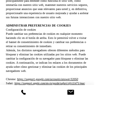
principalmente para entender cómo funciona el sitio web, cómo
interactúa con nuestro sitio web, mantener nuestros servicios seguros,
proporcionar anuncios que sean relevantes para usted y, en definitiva,
proporcionarle una experiencia de usuario mejorada y ayudar a acelerar
sus futuras interacciones con nuestro sitio web.
ADMINISTRAR PREFERENCIAS DE COOKIES
Configuración de cookies
Puede cambiar sus preferencias de cookies en cualquier momento
haciendo clic en el botón de arriba. Esto le permitirá volver a visitar
el banner de consentimiento de cookies y cambiar sus preferencias o
retirar su consentimiento de inmediato.
Además, los distintos navegadores ofrecen diferentes métodos para
bloquear y eliminar las cookies utilizadas por los sitios web. Puede
cambiar la configuración de su navegador para bloquear o eliminar las
cookies. A continuación, se indican los enlaces a los documentos de
ayuda sobre cómo gestionar y eliminar las cookies de los principales
navegadores web.
Chrome
:
https://support.google.com/accounts/answer/32050
Safari:
https://support.apple.com/en-in/guide/safari/sfri11471/mac
Firefox
:
https://support.mozilla.org/en-US/kb/clear-cookies-and-site-
data-firefox?redirectslug=delete-cookies-remove-info-websites-
stored&redirectlocale=en-US
I
nternet Explorer:
https://support.microsoft.com/en-us/topic/how-to-
delete-cookie-files-in-internet-explorer-bca9446f-d873-78de-77ba-
d42645fa52fc
Si utiliza cualquier otro navegador web, acceda a los documentos de
soporte oficiales de su navegador.