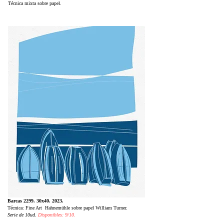
Técnica mixta sobre papel.
Barcas 2299. 30x40. 2023.
Técnica: Fine Art Hahnemühle sobre papel William Turner.
Serie de 10ud
.
Disponibles: 9/10.