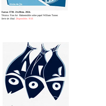
B
arcas 3730. 21x30cm. 2024.
Técnica: Fine Art Hahnemühle sobre papel William Turner.
Serie de 10ud
.
Disponibles: 9/10.