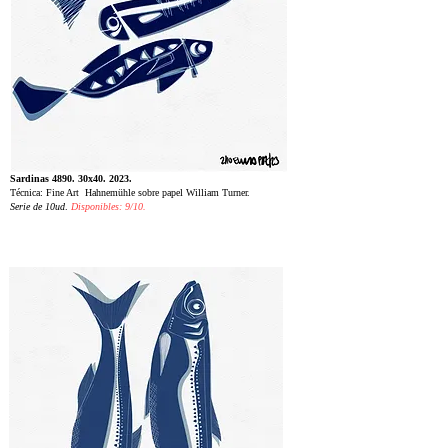
Sardinas 4890. 30x40. 2023.
Técnica: Fine Art Hahnemühle sobre papel William Turner.
Serie de 10ud
.
Disponibles: 9/10.