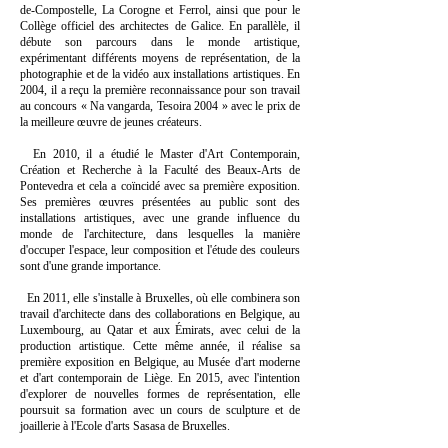
de-Compostelle, La Corogne et Ferrol, ainsi que pour le
Collège officiel des architectes de Galice. En parallèle, il
débute son parcours dans le monde artistique,
expérimentant différents moyens de représentation, de la
photographie et de la vidéo aux installations artistiques. En
2004, il a reçu la première reconnaissance pour son travail
au concours « Na vangarda, Tesoira 2004 » avec le prix de
la meilleure œuvre de jeunes créateurs.
En 2010, il a étudié le Master d'Art Contemporain,
Création et Recherche à la Faculté des Beaux-Arts de
Pontevedra et cela a coïncidé avec sa première exposition.
Ses premières œuvres présentées au public sont des
installations artistiques, avec une grande influence du
monde de l'architecture, dans lesquelles la manière
d'occuper l'espace, leur composition et l'étude des couleurs
sont d'une grande importance.
En 2011, elle s'installe à Bruxelles, où elle combinera son
travail d'architecte dans des collaborations en Belgique, au
Luxembourg, au Qatar et aux Émirats, avec celui de la
production artistique. Cette même année, il réalise sa
première exposition en Belgique, au Musée d'art moderne
et d'art contemporain de Liège. En 2015, avec l'intention
d'explorer de nouvelles formes de représentation, elle
poursuit sa formation avec un cours de sculpture et de
joaillerie à l'Ecole d'arts Sasasa de Bruxelles.