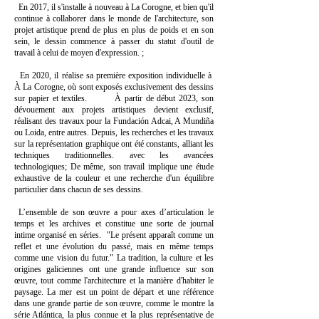
En 2017, il s'installe à nouveau à La Corogne, et bien qu'il
continue à collaborer dans le monde de l'architecture, son
projet artistique prend de plus en plus de poids et en son
sein, le dessin commence à passer du statut d'outil de
travail à celui de moyen d'expression. ;
En 2020, il réalise sa première exposition individuelle à
À La Corogne, où sont exposés exclusivement des dessins
sur papier et textiles. À partir de début 2023, son
dévouement aux projets artistiques devient exclusif,
réalisant des travaux pour la Fundación Adcai, A Mundiña
ou Loida, entre autres. Depuis, les recherches et les travaux
sur la représentation graphique ont été constants, alliant les
techniques traditionnelles. avec les avancées
technologiques; De même, son travail implique une étude
exhaustive de la couleur et une recherche d'un équilibre
particulier dans chacun de ses dessins.
L’ensemble de son œuvre a pour axes d’articulation le
temps et les archives et constitue une sorte de journal
intime organisé en séries. "Le présent apparaît comme un
reflet et une évolution du passé, mais en même temps
comme une vision du futur." La tradition, la culture et les
origines galiciennes ont une grande influence sur son
œuvre, tout comme l'architecture et la manière d'habiter le
paysage. La mer est un point de départ et une référence
dans une grande partie de son œuvre, comme le montre la
série Atlántica, la plus connue et la plus représentative de