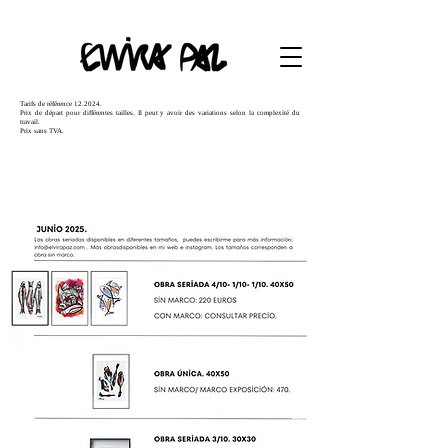
Tarifs de référence 12.2024.
Prix de départ pour différentes tailles. Il peut y avoir des variations selon la complexité du
travail.
Prix sans TVA.