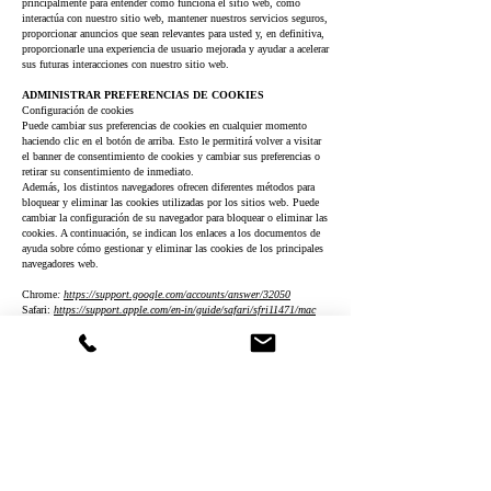
principalmente para entender cómo funciona el sitio web, cómo
interactúa con nuestro sitio web, mantener nuestros servicios seguros,
proporcionar anuncios que sean relevantes para usted y, en definitiva,
proporcionarle una experiencia de usuario mejorada y ayudar a acelerar
sus futuras interacciones con nuestro sitio web.
ADMINISTRAR PREFERENCIAS DE COOKIES
Configuración de cookies
Puede cambiar sus preferencias de cookies en cualquier momento
haciendo clic en el botón de arriba. Esto le permitirá volver a visitar
el banner de consentimiento de cookies y cambiar sus preferencias o
retirar su consentimiento de inmediato.
Además, los distintos navegadores ofrecen diferentes métodos para
bloquear y eliminar las cookies utilizadas por los sitios web. Puede
cambiar la configuración de su navegador para bloquear o eliminar las
cookies. A continuación, se indican los enlaces a los documentos de
ayuda sobre cómo gestionar y eliminar las cookies de los principales
navegadores web.
Chrome
:
https://support.google.com/accounts/answer/32050
Safari:
https://support.apple.com/en-in/guide/safari/sfri11471/mac
Firefox
:
https://support.mozilla.org/en-US/kb/clear-cookies-and-site-
data-firefox?redirectslug=delete-cookies-remove-info-websites-
stored&redirectlocale=en-US
I
nternet Explorer:
https://support.microsoft.com/en-us/topic/how-to-
delete-cookie-files-in-internet-explorer-bca9446f-d873-78de-77ba-
d42645fa52fc
Si utiliza cualquier otro navegador web, acceda a los documentos de
soporte oficiales de su navegador.